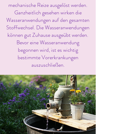
mechanische Reize ausgelöst werden.
Ganzheitlich gesehen wirken die
Wasseranwendungen auf den gesamten
Stoffwechsel. Die Wasseranwendungen
können gut Zuhause ausgeübt werden.
Bevor eine Wasseranwendung
begonnen wird, ist es wichtig
bestimmte Vorerkrankungen
auszuschließen.