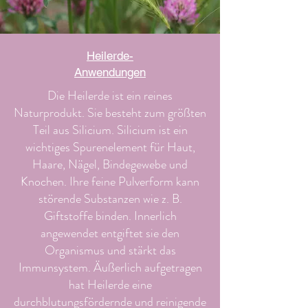
Heilerde-
Anwendungen
Die Heilerde ist ein reines
Naturprodukt. Sie besteht zum größten
Teil aus Silicium. Silicium ist ein
wichtiges Spurenelement für Haut,
Haare, Nägel, Bindegewebe und
Knochen. Ihre feine Pulverform kann
störende Substanzen wie z. B.
Giftstoffe binden. Innerlich
angewendet entgiftet sie den
Organismus und stärkt das
Immunsystem. Äußerlich aufgetragen
hat Heilerde eine
durchblutungsfördernde und reinigende