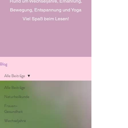
Rund um Wechseljahre, Ernährung,
Bewegung, Entspannung und Yoga
Viel Spaß beim Lesen!
Blog
Alle Beiträge
Alle Beiträge
Naturheilkunde
Frauen-
Gesundheit
Wechseljahre